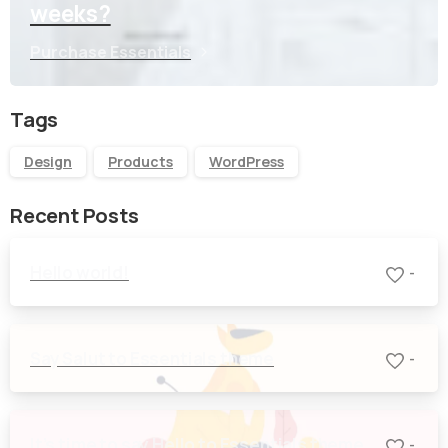
weeks?
Purchase Essentials
Tags
Design
Products
WordPress
Recent Posts
Hello world!
-
Say Salut to Essentials theme
-
It’s time to say Hello to Essentials theme
-