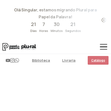
Olá Singular, estamos migrando Plural para
Papel da Palavra!
21
7
30
21
Dias
Horas
Minutos
Segundos
Biblioteca
Livraria
Catálogo