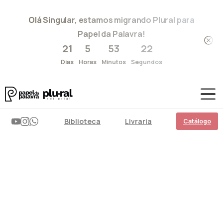
Olá Singular, estamos migrando Plural para
Papel da Palavra!
21
5
53
22
Dias
Horas
Minutos
Segundos
Biblioteca
Livraria
Catálogo
Impactos
dos
agrotóxicos
na
saúde
humana
Home
Papel do conhecimento