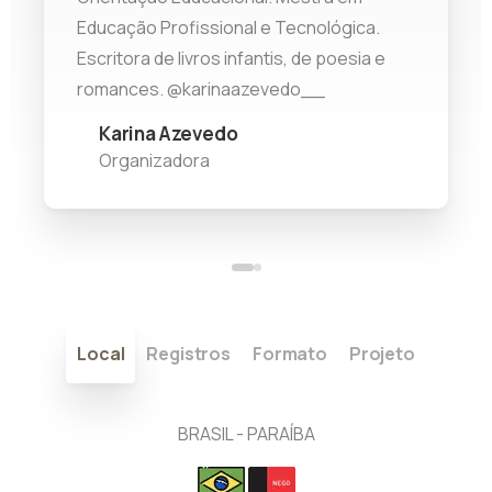
ma Rodrigues
Orientação Educacional. Mestr
Dilma Rodrigues
anizadora
Educação Profissional e Tecnológica.
Educação Profissional e Tecnol
Organizadora
Escritora de livros infantis, de 
Escritora de livros infantis, de poesia e
romances. @karinaazevedo__
romances. @karinaazevedo__
Karina Azevedo
Organizadora
Karina Azevedo
Organizadora
Local
Registros
Formato
Projeto
BRASIL - PARAÍBA