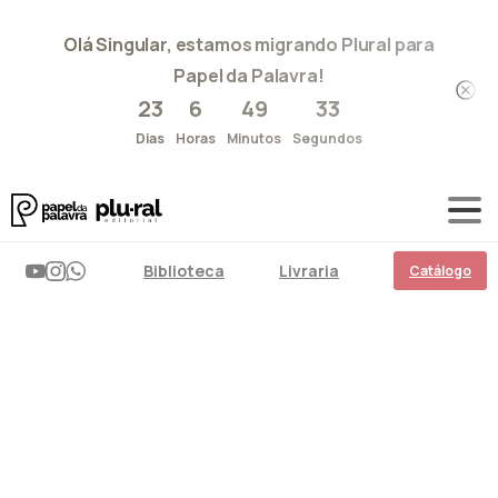
Olá Singular, estamos migrando Plural para
Papel da Palavra!
23
6
49
32
Dias
Horas
Minutos
Segundos
Biblioteca
Livraria
Catálogo
Memórias
e
Afetos
–
Vol.
Um
Home
Papel da literatura
Memórias e Afetos – Vol. Um