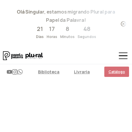
Olá Singular, estamos migrando Plural para
Papel da Palavra!
21
17
8
48
Dias
Horas
Minutos
Segundos
Biblioteca
Livraria
Catálogo
Brena
Limoel
Home