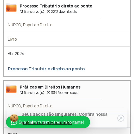
Processo Tributário direto ao ponto
8 arquivo(s)
2212 downloads
NUPOD
,
Papel do Direito
Livro
Abr 2024
Processo Tributário direto ao ponto
Práticas em Direitos Humanos
6 arquivo(s)
3346 downloads
NUPOD
,
Papel do Direito
Seus dados são singulares. Confira nossa
Livro
Sua palavra tem papel importante!
política de privacidade.