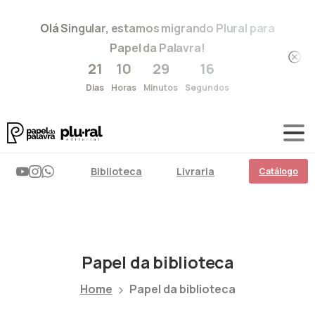
Olá Singular, estamos migrando Plural para
Papel da Palavra!
21
10
29
15
Dias
Horas
Minutos
Segundos
Biblioteca
Livraria
Catálogo
Papel
da
biblioteca
Home
Papel da biblioteca